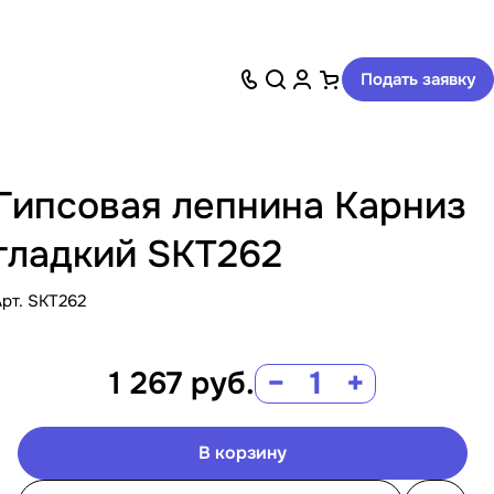
Подать заявку
Гипсовая лепнина Карниз
гладкий SKT262
Арт.
SKT262
1 267
руб.
−
+
В корзину