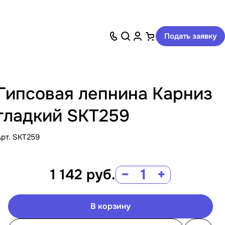
Подать заявку
Гипсовая лепнина Карниз
гладкий SKT259
Арт.
SKT259
1 142
руб.
−
+
В корзину