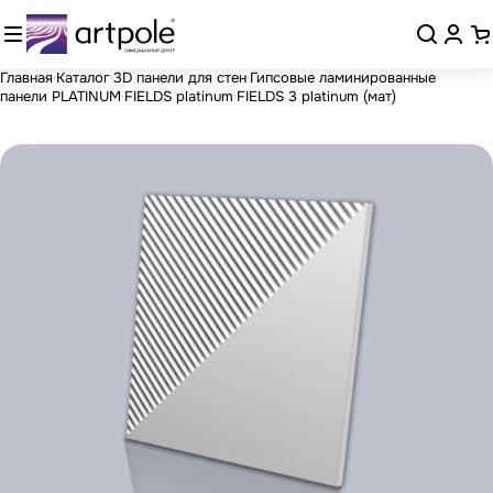
Главная
Каталог
3D панели для стен
Гипсовые ламинированные
панели PLATINUM
FIELDS platinum
FIELDS 3 platinum (мат)