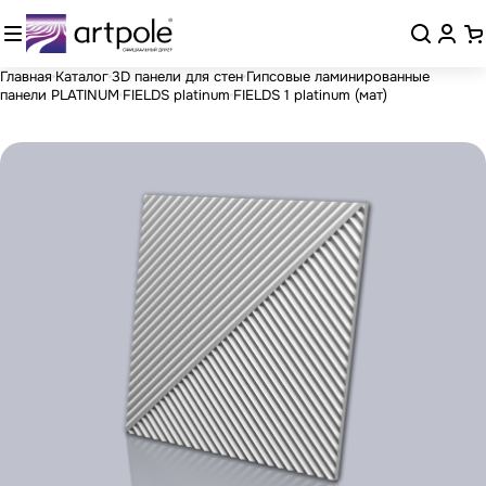
Главная
Каталог
3D панели для стен
Гипсовые ламинированные
панели PLATINUM
FIELDS platinum
FIELDS 1 platinum (мат)