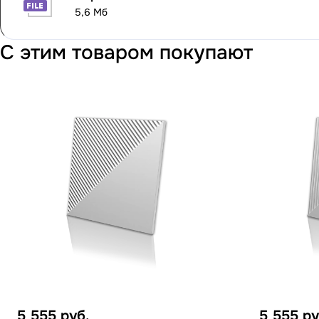
5,6 Мб
С этим товаром покупают
5 555
руб.
5 555
ру