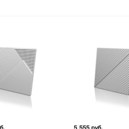
б.
5 555
руб.