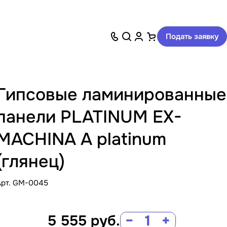
Подать заявку
Гипсовые ламинированные
панели PLATINUM EX-
MACHINA A platinum
(глянец)
Арт.
GM-0045
5 555
руб.
−
+