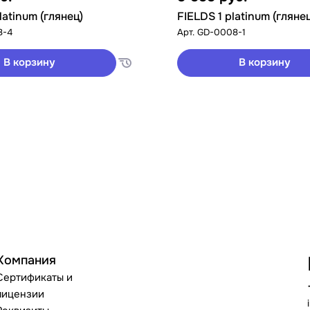
latinum (глянец)
FIELDS 1 platinum (гляне
8-4
Арт.
GD-0008-1
В корзину
В корзину
Компания
Сертификаты и
лицензии