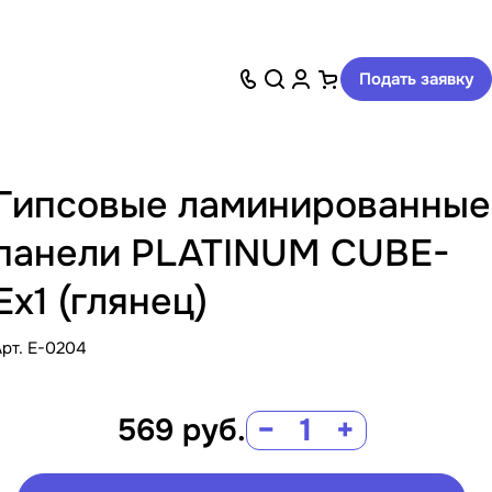
Подать заявку
Гипсовые ламинированные
панели PLATINUM CUBE-
Ex1 (глянец)
Арт.
E-0204
569
руб.
−
+