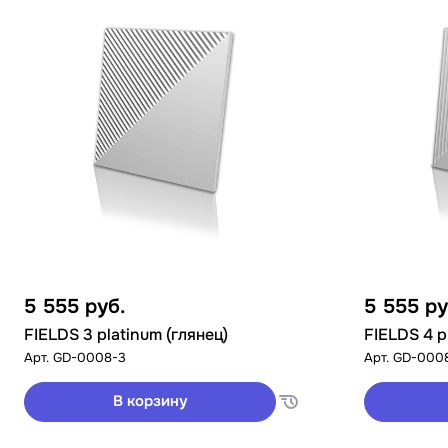
5 555
руб.
5 555
ру
FIELDS 3 platinum (глянец)
FIELDS 4 p
Арт.
GD-0008-3
Арт.
GD-000
В корзину