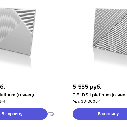
б.
5 555
руб.
latinum (глянец)
FIELDS 1 platinum (гляне
8-4
Арт.
GD-0008-1
В корзину
В корзину