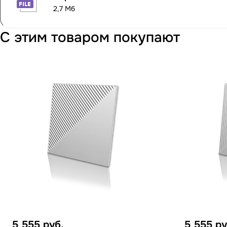
2,7 Мб
С этим товаром покупают
5 555
руб.
5 555
ру