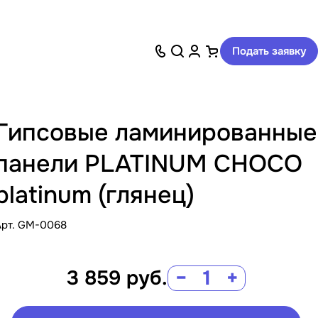
Подать заявку
Гипсовые ламинированные
панели PLATINUM CHOCO
platinum (глянец)
Арт.
GM-0068
3 859
руб.
−
+