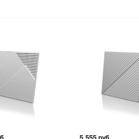
б.
5 555
руб.