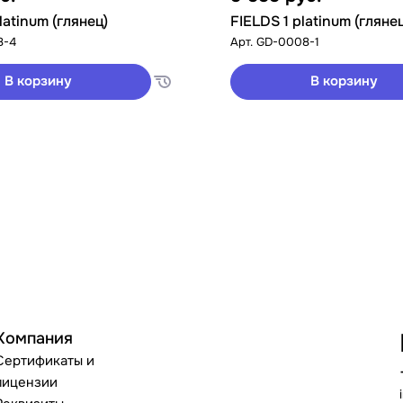
latinum (глянец)
FIELDS 1 platinum (гляне
8-4
Арт.
GD-0008-1
В корзину
В корзину
Компания
Сертификаты и
лицензии