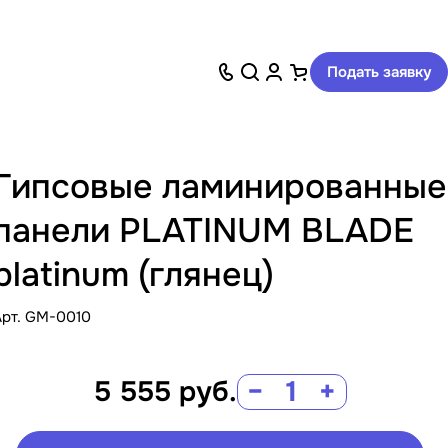
Подать заявку
Гипсовые ламинированные
панели PLATINUM BLADE
platinum (глянец)
Арт.
GM-0010
5 555
руб.
−
+