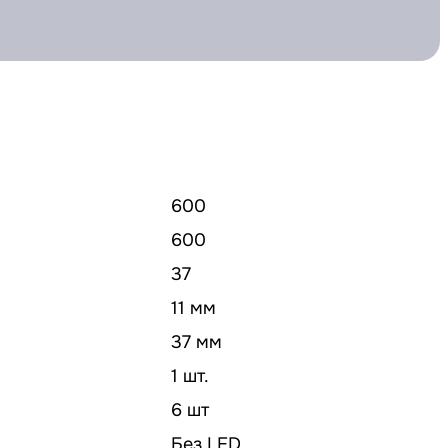
600
600
37
11 мм
37 мм
1 шт.
6 шт
Без LED