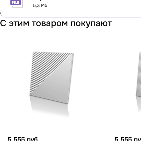
5,3 Мб
С этим товаром покупают
5 555
руб.
5 555
ру