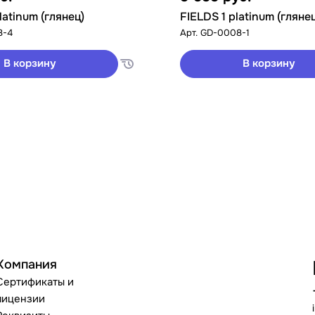
latinum (глянец)
FIELDS 1 platinum (гляне
8-4
Арт.
GD-0008-1
В корзину
В корзину
Компания
Сертификаты и
лицензии