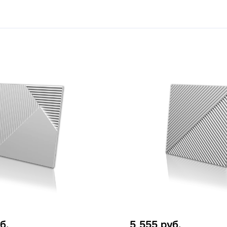
б.
5 555
руб.