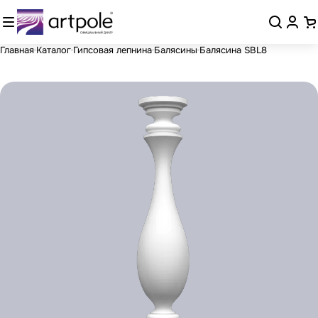
Главная
Каталог
Гипсовая лепнина
Балясины
Балясина SBL8