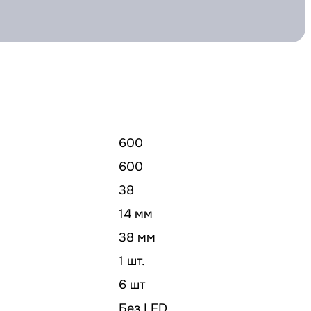
600
600
38
14 мм
38 мм
1 шт.
6 шт
Без LED