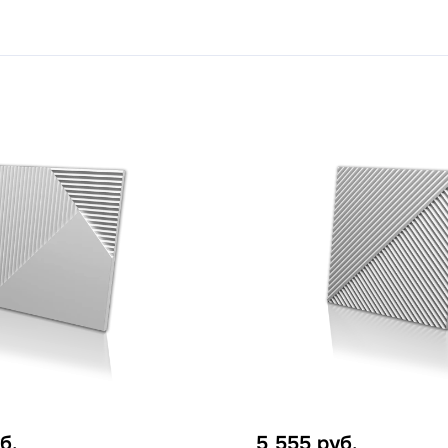
б.
5 555
руб.