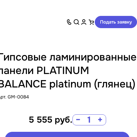
Подать заявку
Гипсовые ламинированные
панели PLATINUM
BALANCE platinum (глянец)
Арт.
GM-0084
5 555
руб.
−
+