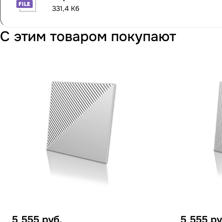
331,4 Кб
С этим товаром покупают
5 555
руб.
5 555
ру