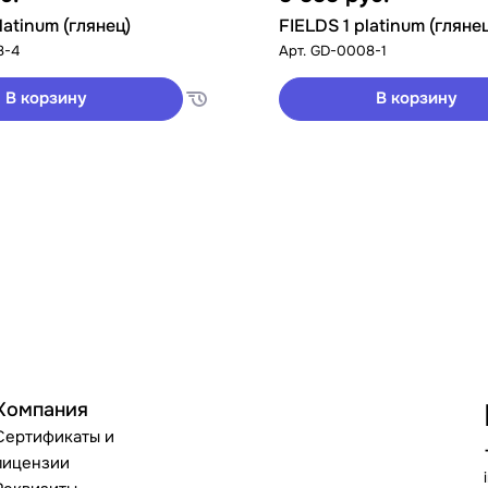
latinum (глянец)
FIELDS 1 platinum (гляне
8-4
Арт.
GD-0008-1
В корзину
В корзину
Компания
Сертификаты и
лицензии