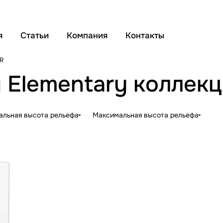
я
Статьи
Компания
Контакты
R
 Elementary коллек
льная высота рельефа
Максимальная высота рельефа