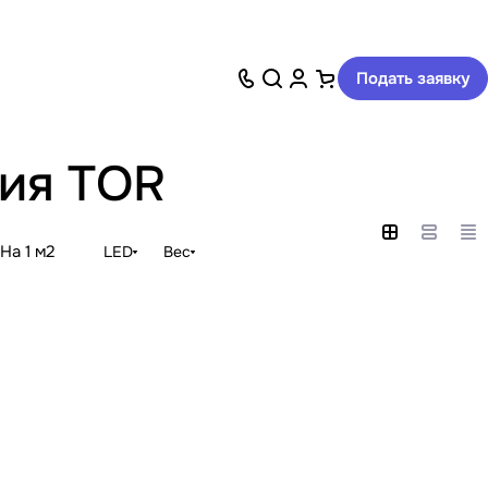
Подать заявку
ция TOR
На 1 м2
LED
Вес