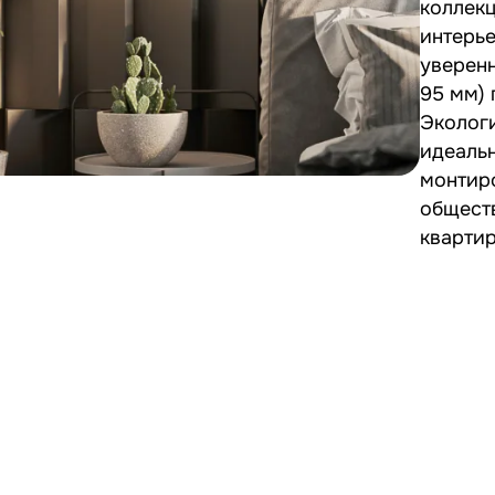
коллек
интерье
уверенн
95 мм)
Экологи
идеаль
монтиро
обществ
квартир