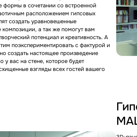
е формы в сочетании со встроенной
хаотичным расположением гипсовых
лят создать уравновешенные
композиции, а так же помогут вам
творческий потенциал и креативность. А
этим поэкспериментировать с фактурой и
жно создать настоящее произведение
о у вас на стене, которое будет
схищенные взгляды всех гостей вашего
Гип
MA
3D-пан