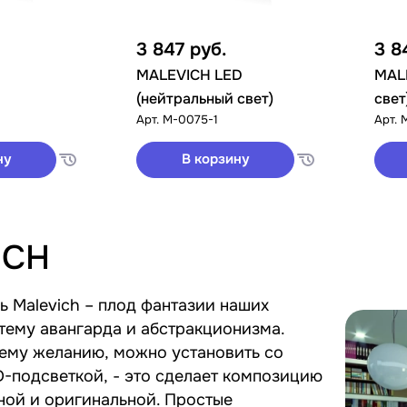
3 847
руб.
3 8
MALEVICH LED
MAL
(нейтральный свет)
свет
Арт.
М-0075-1
Арт.
ну
В корзину
ICH
ь Malevich – плод фантазии наших
тему авангарда и абстракционизма.
шему желанию, можно установить со
-подсветкой, - это сделает композицию
и оригинальной. Простые