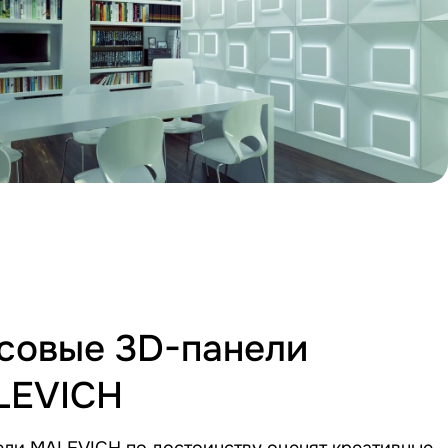
совые 3D-панели
LEVICH
ели MALEVICH по достоинству оценят креативные