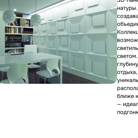
натуры.
создава
объеди
Коллек
возмож
светиль
светом
глубину
отдыха, г
уникал
распола
ближе 
— идеал
подгонк