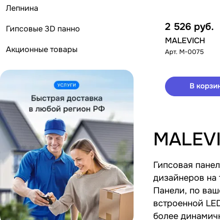
Лепнина
2 526
руб.
Гипсовые 3D панно
MALEVICH
Акционные товары
Арт.
М-0075
В корзи
MALEV
Гипсовая панел
дизайнеров на 
Панели, по ва
встроенной LED
более динамичной 