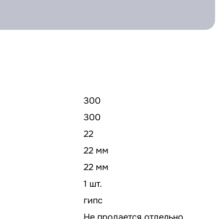
300
300
22
22 мм
22 мм
1 шт.
гипс
Не продается отдельно