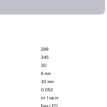
299
345
30
6 мм
30 мм
0,052
от 1 кв.м
Без LED