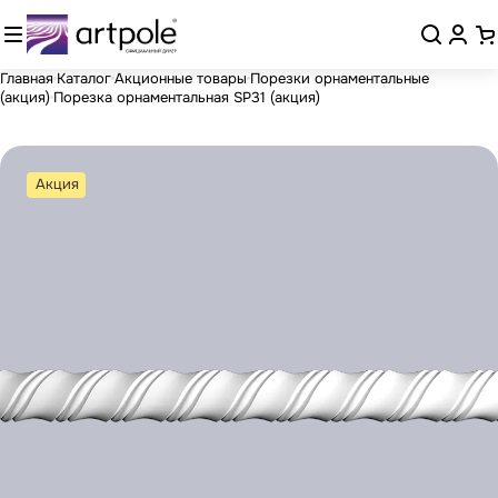
Главная
Каталог
Акционные товары
Порезки орнаментальные
(акция)
Порезка орнаментальная SP31 (акция)
Акция