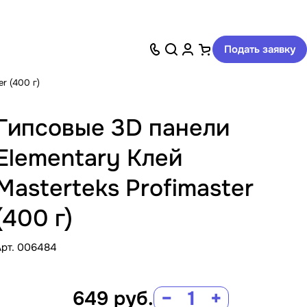
Подать заявку
er (400 г)
Гипсовые 3D панели
Elementary Клей
Masterteks Profimaster
(400 г)
Арт.
006484
649
руб.
−
+