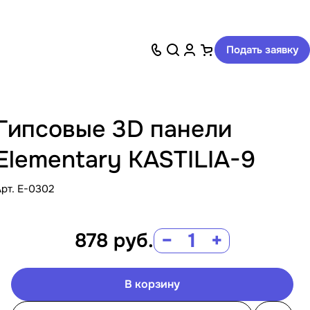
Подать заявку
Гипсовые 3D панели
Elementary KASTILIA-9
Арт.
E-0302
878
руб.
−
+
В корзину