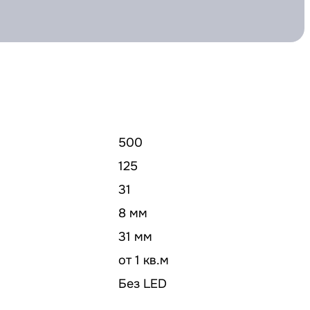
500
125
31
8 мм
31 мм
от 1 кв.м
Без LED