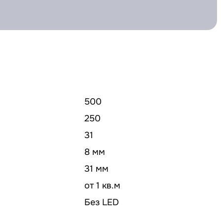
500
250
31
8 мм
31 мм
от 1 кв.м
Без LED