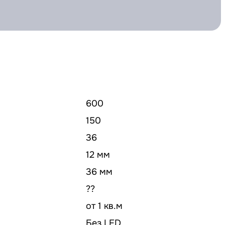
600
150
36
12 мм
36 мм
??
от 1 кв.м
Без LED