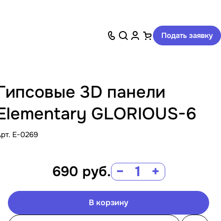
Подать заявку
Гипсовые 3D панели
Elementary GLORIOUS-6
Арт.
E-0269
690
руб.
−
+
В корзину