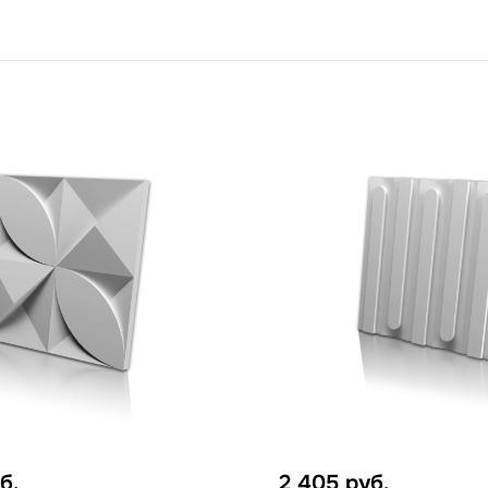
б.
2 405
руб.