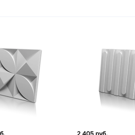
б.
2 405
руб.