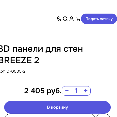
Подать заявку
3D панели для стен
BREEZE 2
Арт.
D-0005-2
2 405
руб.
−
+
В корзину