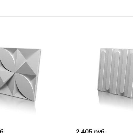
б.
2 405
руб.