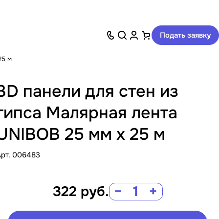
Подать заявку
25 м
3D панели для стен из
гипса Малярная лента
UNIBOB 25 мм х 25 м
Арт.
006483
322
руб.
−
+